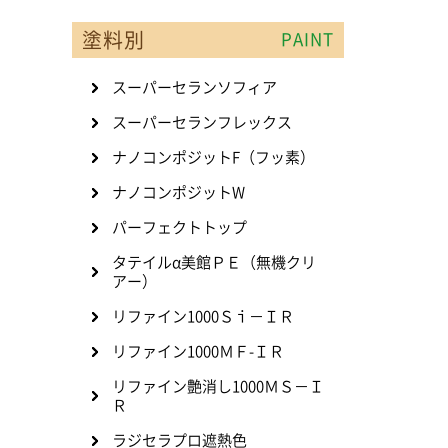
塗料別
PAINT
スーパーセランソフィア
スーパーセランフレックス
ナノコンポジットF（フッ素）
ナノコンポジットW
パーフェクトトップ
タテイルα美館ＰＥ（無機クリ
アー）
リファイン1000Ｓｉ－ＩＲ
リファイン1000ＭＦ-ＩＲ
リファイン艶消し1000ＭＳ－Ｉ
Ｒ
ラジセラプロ遮熱色