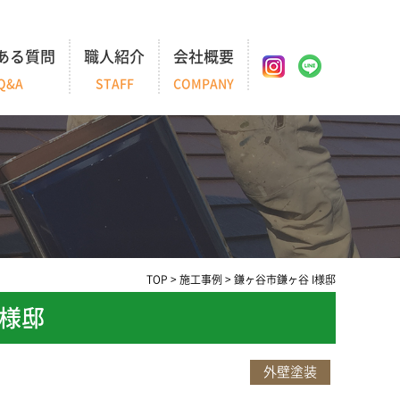
ある質問
職人紹介
会社概要
Q&A
STAFF
COMPANY
TOP
>
施工事例
>
鎌ヶ谷市鎌ヶ谷 I様邸
I様邸
外壁塗装