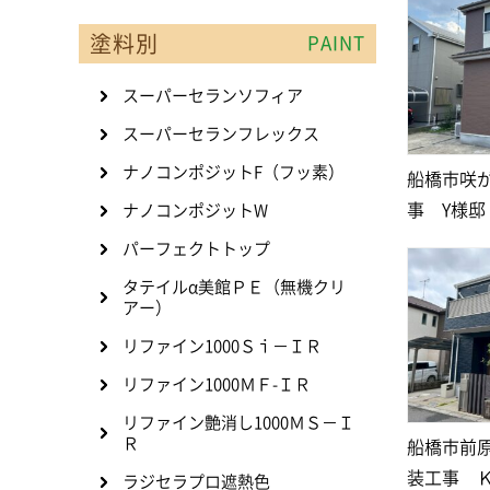
塗料別
PAINT
スーパーセランソフィア
スーパーセランフレックス
ナノコンポジットF（フッ素）
船橋市咲
事 Y様邸
ナノコンポジットW
パーフェクトトップ
タテイルα美館ＰＥ（無機クリ
アー）
リファイン1000Ｓｉ－ＩＲ
リファイン1000ＭＦ-ＩＲ
リファイン艶消し1000ＭＳ－Ｉ
Ｒ
船橋市前
装工事 
ラジセラプロ遮熱色