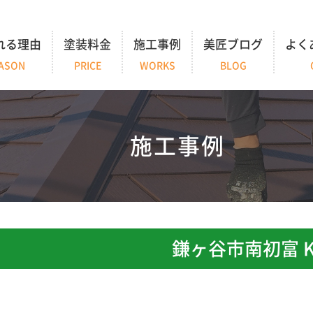
れる理由
塗装料金
施工事例
美匠ブログ
よく
ASON
PRICE
WORKS
BLOG
施工事例
鎌ヶ谷市南初富 