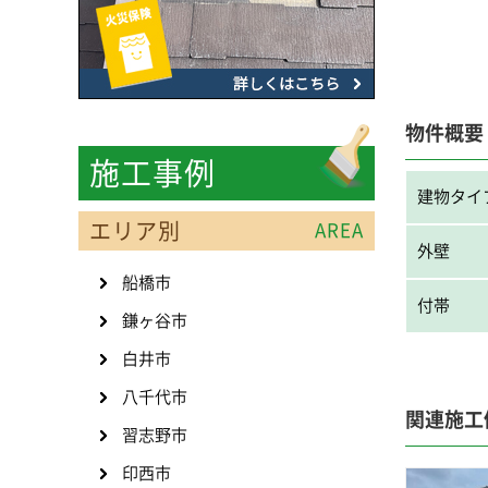
物件概要
施工事例
建物タイ
エリア別
AREA
外壁
船橋市
付帯
鎌ヶ谷市
白井市
八千代市
関連施工
習志野市
印西市