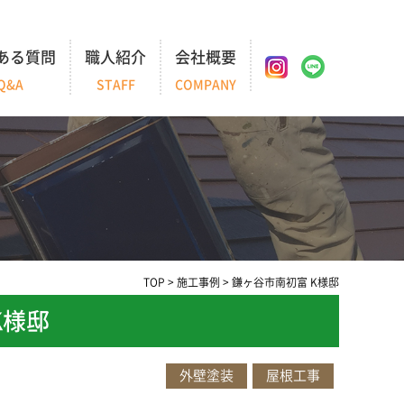
ある質問
職人紹介
会社概要
Q&A
STAFF
COMPANY
TOP
>
施工事例
>
鎌ヶ谷市南初富 K様邸
K様邸
外壁塗装
屋根工事