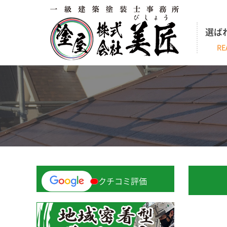
選ば
RE
クチコミ評価