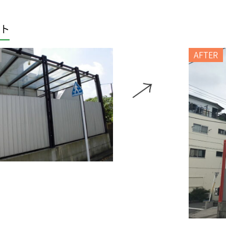
ト
AFTER