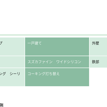
プ
一戸建て
外壁
スズカファイン ワイドシリコン
鉄部
ング シーリ
コーキング打ち替え
例