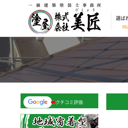
選ば
RE
クチコミ評価