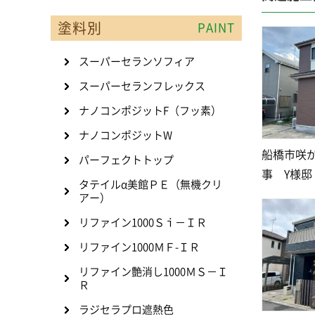
塗料別
PAINT
スーパーセランソフィア
スーパーセランフレックス
ナノコンポジットF（フッ素）
ナノコンポジットW
船橋市咲
パーフェクトトップ
事 Y様邸
タテイルα美館ＰＥ（無機クリ
アー）
リファイン1000Ｓｉ－ＩＲ
リファイン1000ＭＦ-ＩＲ
リファイン艶消し1000ＭＳ－Ｉ
Ｒ
ラジセラプロ遮熱色