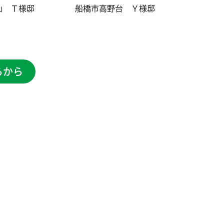
山 Ｔ様邸
船橋市高野台 Ｙ様邸
らから