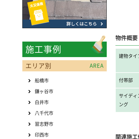
物件概要
施工事例
建物タイ
エリア別
AREA
付帯部
船橋市
鎌ヶ谷市
サイディ
白井市
ング
八千代市
習志野市
印西市
関連施工