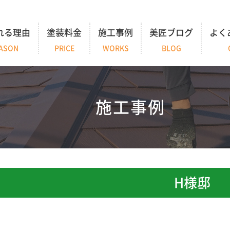
れる理由
塗装料金
施工事例
美匠ブログ
よく
ASON
PRICE
WORKS
BLOG
施工事例
H様邸