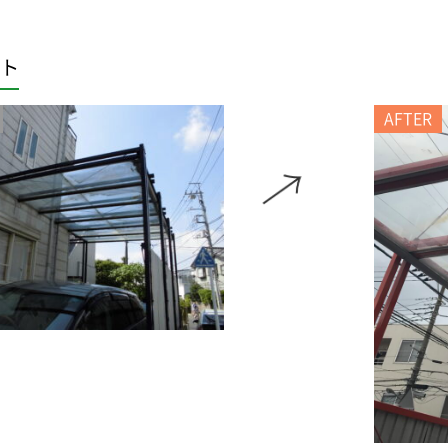
ト
AFTER