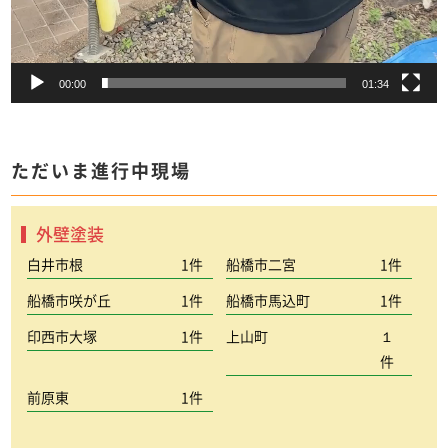
00:00
01:34
ただいま進行中現場
外壁塗装
白井市根
1件
船橋市二宮
1件
船橋市咲が丘
1件
船橋市馬込町
1件
印西市大塚
1件
上山町
１
件
前原東
1件