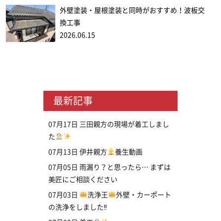
外壁塗装・屋根塗装と同時がおすすめ！波板交
換工事
2026.06.15
最新記事
07月17日
三田親方の現場が着工しまし
た
07月13日
伊井親方
養生動画
07月05日
雨漏り？と思ったら… まずは
美匠にご相談ください
07月03日
洗浄王
外壁・カーポート
の洗浄をしました‼