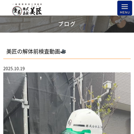
ブログ
美匠の解体前検査動画
2025.10.19
動
画
プ
レ
ー
ヤ
ー