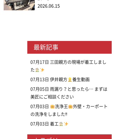
2026.06.15
最新記事
07月17日
三田親方の現場が着工しまし
た
07月13日
伊井親方
養生動画
07月05日
雨漏り？と思ったら… まずは
美匠にご相談ください
07月03日
洗浄王
外壁・カーポート
の洗浄をしました‼
07月03日
着工