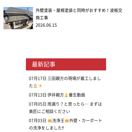
外壁塗装・屋根塗装と同時がおすすめ！波板交
換工事
2026.06.15
最新記事
07月17日
三田親方の現場が着工しまし
た
07月13日
伊井親方
養生動画
07月05日
雨漏り？と思ったら… まずは
美匠にご相談ください
07月03日
洗浄王
外壁・カーポート
の洗浄をしました‼