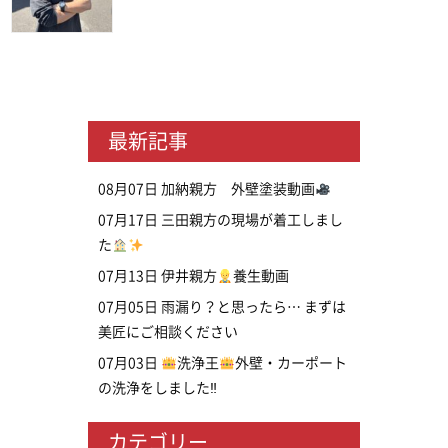
最新記事
08月07日
加納親方 外壁塗装動画
07月17日
三田親方の現場が着工しまし
た
07月13日
伊井親方
養生動画
07月05日
雨漏り？と思ったら… まずは
美匠にご相談ください
07月03日
洗浄王
外壁・カーポート
の洗浄をしました‼
カテゴリー