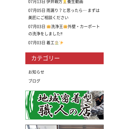
07月13日
伊井親方
養生動画
07月05日
雨漏り？と思ったら… まずは
美匠にご相談ください
07月03日
洗浄王
外壁・カーポート
の洗浄をしました‼
07月03日
着工
カテゴリー
お知らせ
ブログ