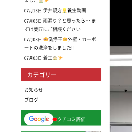
ました
動
伊井親方
養生動画
07月13日
画
プ
雨漏り？と思ったら… ま
07月05日
レ
ずは美匠にご相談ください
ー
洗浄王
外壁・カーポ
07月03日
ヤ
ートの洗浄をしました‼
ー
着工
07月03日
カテゴリー
お知らせ
ブログ
クチコミ評価