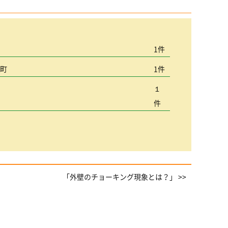
宮
1件
込町
1件
１
件
「外壁のチョーキング現象とは？」 >>