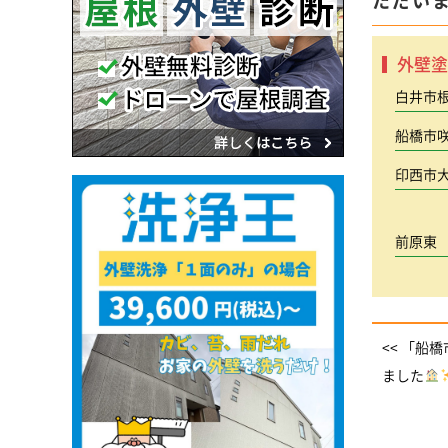
ただい
外壁塗
白井市
船橋市
印西市
前原東
<< 「
ました