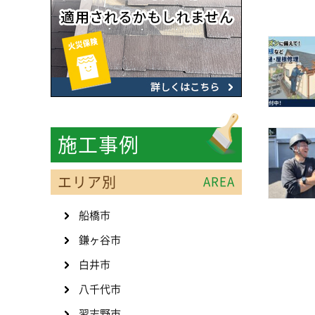
施工事例
エリア別
AREA
船橋市
鎌ヶ谷市
白井市
八千代市
習志野市