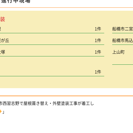
ま進行中現場
装
根
1件
船橋市二
咲が丘
1件
船橋市馬
大塚
1件
上山町
1件
船橋市西習志野で屋根葺き替え・外壁塗装工事が着工し
」