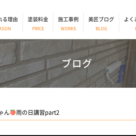
れる理由
塗装料金
施工事例
美匠ブログ
よく
ASON
PRICE
WORKS
BLOG
ブログ
ゃん
雨の日講習part2