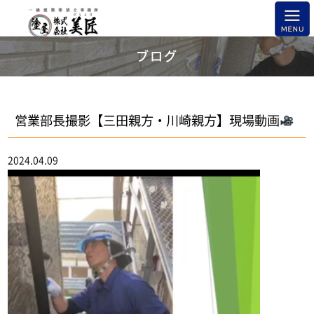
ブログ
営業部長撮影【三田親方・川崎親方】現場動画
2024.04.09
動
画
プ
レ
ー
ヤ
ー