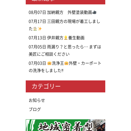
08月07日
加納親方 外壁塗装動画
07月17日
三田親方の現場が着工しまし
た
07月13日
伊井親方
養生動画
07月05日
雨漏り？と思ったら… まずは
美匠にご相談ください
07月03日
洗浄王
外壁・カーポート
の洗浄をしました‼
カテゴリー
お知らせ
ブログ