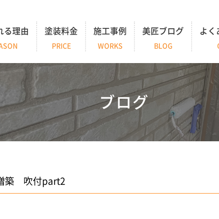
れる理由
塗装料金
施工事例
美匠ブログ
よく
ASON
PRICE
WORKS
BLOG
ブログ
築 吹付part2