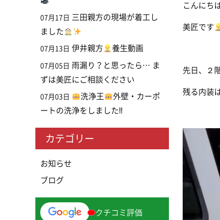
こんにち
三田親方の現場が着工し
07月17日
美匠です
ました
伊井親方
養生動画
07月13日
雨漏り？と思ったら… ま
07月05日
先日、２
ずは美匠にご相談ください
残る内装は
洗浄王
外壁・カーポ
07月03日
ートの洗浄をしました‼
動
カテゴリー
画
プ
お知らせ
レ
ブログ
ー
ヤ
クチコミ評価
ー