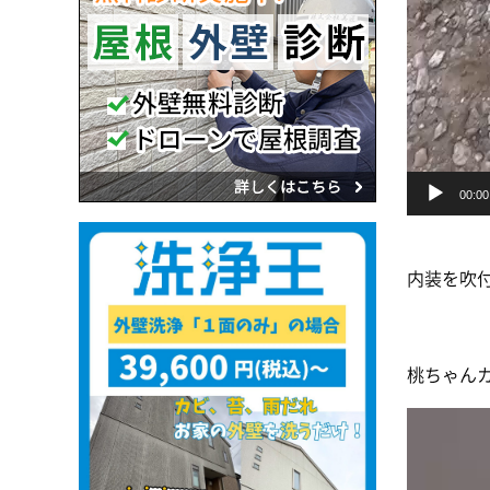
00:00
内装を吹
桃ちゃん
動
画
プ