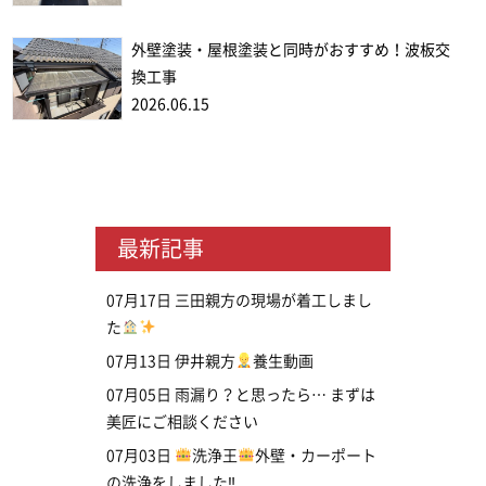
外壁塗装・屋根塗装と同時がおすすめ！波板交
換工事
2026.06.15
最新記事
07月17日
三田親方の現場が着工しまし
た
07月13日
伊井親方
養生動画
07月05日
雨漏り？と思ったら… まずは
美匠にご相談ください
07月03日
洗浄王
外壁・カーポート
の洗浄をしました‼