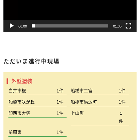
00:00
01:35
ただいま進行中現場
外壁塗装
白井市根
1件
船橋市二宮
1件
船橋市咲が丘
1件
船橋市馬込町
1件
印西市大塚
1件
上山町
１
件
前原東
1件