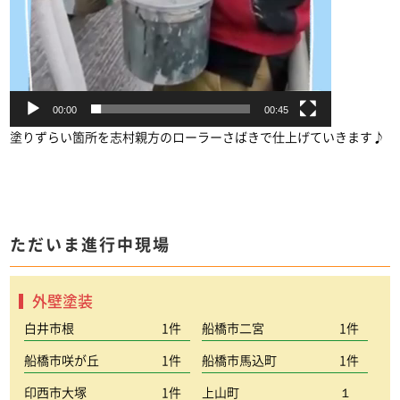
00:00
00:45
塗りずらい箇所を志村親方のローラーさばきで仕上げていきます♪
ただいま進行中現場
外壁塗装
白井市根
1件
船橋市二宮
1件
船橋市咲が丘
1件
船橋市馬込町
1件
印西市大塚
1件
上山町
１