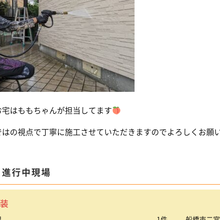
お宅はももちゃんが担当してます
ではの視点で丁寧に施工させていただきますのでよろしくお願
ま進行中現場
装
根
1件
船橋市二