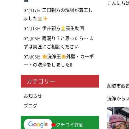
こんにち
三田親方の現場が着工し
07月17日
ました
伊井親方
養生動画
07月13日
雨漏り？と思ったら… ま
07月05日
ずは美匠にご相談ください
洗浄王
外壁・カーポ
07月03日
ートの洗浄をしました‼
カテゴリー
船橋市西
お知らせ
洗浄から
ブログ
クチコミ評価