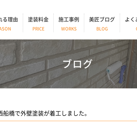
れる理由
塗装料金
施工事例
美匠ブログ
よく
ASON
PRICE
WORKS
BLOG
ブログ
西船橋で外壁塗装が着工しました。