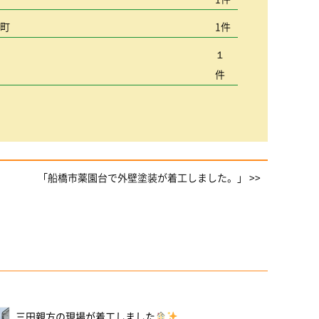
込町
1件
１
件
「船橋市薬園台で外壁塗装が着工しました。」 >>
三田親方の現場が着工しました