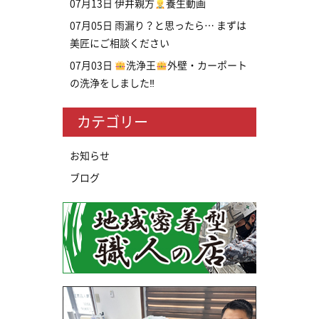
07月13日
伊井親方
養生動画
07月05日
雨漏り？と思ったら… まずは
美匠にご相談ください
07月03日
洗浄王
外壁・カーポート
の洗浄をしました‼
カテゴリー
お知らせ
ブログ