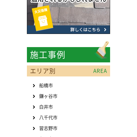
施工事例
エリア別
AREA
船橋市
鎌ヶ谷市
白井市
八千代市
習志野市