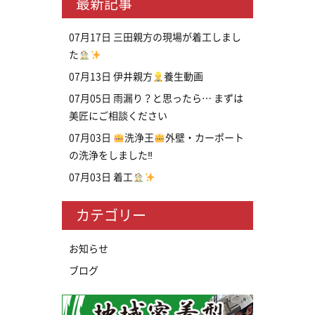
最新記事
07月17日
三田親方の現場が着工しまし
た
07月13日
伊井親方
養生動画
07月05日
雨漏り？と思ったら… まずは
美匠にご相談ください
07月03日
洗浄王
外壁・カーポート
の洗浄をしました‼
07月03日
着工
カテゴリー
お知らせ
ブログ