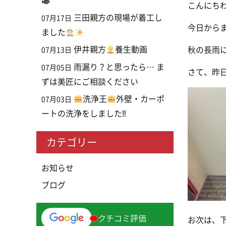
こんにち
三田親方の現場が着工し
07月17日
今日からま
ました
伊井親方
養生動画
秋の長雨
07月13日
雨漏り？と思ったら… ま
07月05日
さて、昨
ずは美匠にご相談ください
洗浄王
外壁・カーポ
07月03日
ートの洗浄をしました‼
カテゴリー
お知らせ
ブログ
クチコミ評価
お次は、