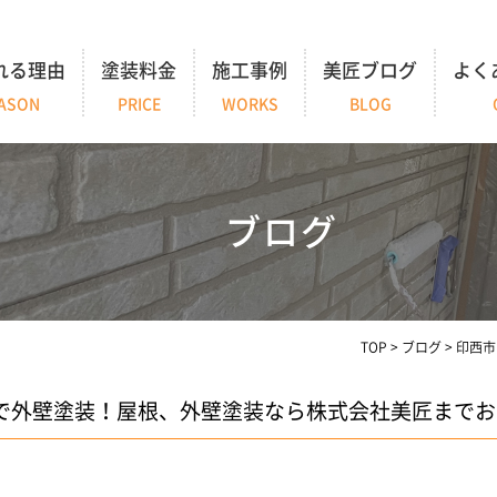
れる理由
塗装料金
施工事例
美匠ブログ
よく
ASON
PRICE
WORKS
BLOG
ブログ
TOP
>
ブログ
>
印西市
で外壁塗装！屋根、外壁塗装なら株式会社美匠までお問