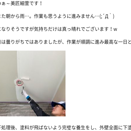
わぁ～美匠細萱です！
た朝から雨…。作業も思うように進みません…(;´Д｀)
になりそうですが気持ちだけは真っ晴れでございます！w
日は曇りがちではありましたが、作業が順調に進み最高な一日
下処理後、塗料が飛ばないよう完璧な養生をし、外壁全面に下塗