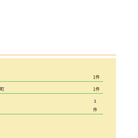
宮
1件
込町
1件
１
件