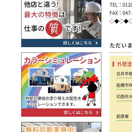
TEL：0120
FAX：047-
◇◆◇◆
ただい
外壁塗
白井市
船橋市
印西市
前原東