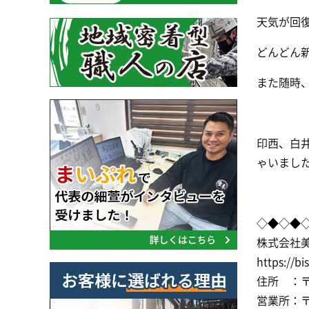
天気が回復
どんどん
また随時
印西、白
ゃいました
◇◆◇◆
株式会社
https://bi
住所 ：〒2
営業所：〒2