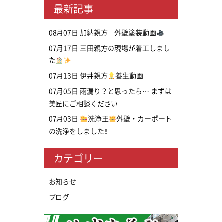
最新記事
08月07日
加納親方 外壁塗装動画
07月17日
三田親方の現場が着工しまし
た
07月13日
伊井親方
養生動画
07月05日
雨漏り？と思ったら… まずは
美匠にご相談ください
07月03日
洗浄王
外壁・カーポート
の洗浄をしました‼
カテゴリー
お知らせ
ブログ