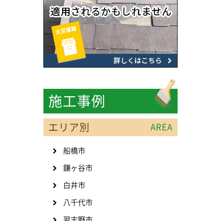
施工事例
エリア別
AREA
船橋市
鎌ヶ谷市
白井市
八千代市
習志野市