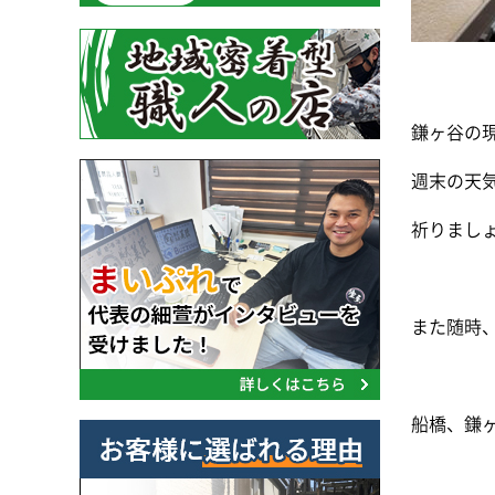
鎌ヶ谷の
週末の天
祈りまし
また随時
船橋、鎌