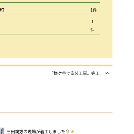
込町
1件
１
件
「鎌ケ谷で塗装工事。完工」 >>
三田親方の現場が着工しました