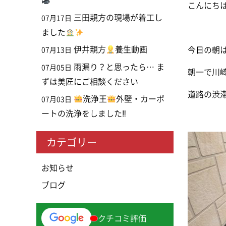
こんにち
三田親方の現場が着工し
07月17日
ました
伊井親方
養生動画
今日の朝
07月13日
雨漏り？と思ったら… ま
07月05日
朝一で川
ずは美匠にご相談ください
道路の渋
洗浄王
外壁・カーポ
07月03日
ートの洗浄をしました‼
カテゴリー
お知らせ
ブログ
クチコミ評価