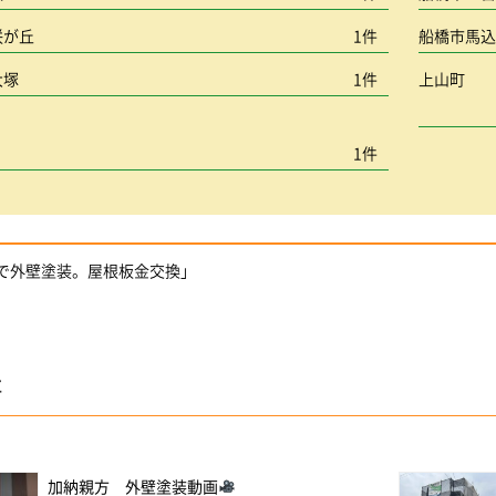
咲が丘
1件
船橋市馬
大塚
1件
上山町
1件
橋で外壁塗装。屋根板金交換」
事
加納親方 外壁塗装動画