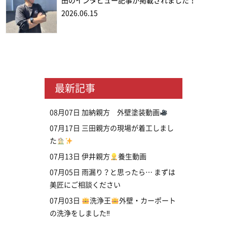
田のインタビュー記事が掲載されました！
2026.06.15
最新記事
08月07日
加納親方 外壁塗装動画
07月17日
三田親方の現場が着工しまし
た
07月13日
伊井親方
養生動画
07月05日
雨漏り？と思ったら… まずは
美匠にご相談ください
07月03日
洗浄王
外壁・カーポート
の洗浄をしました‼