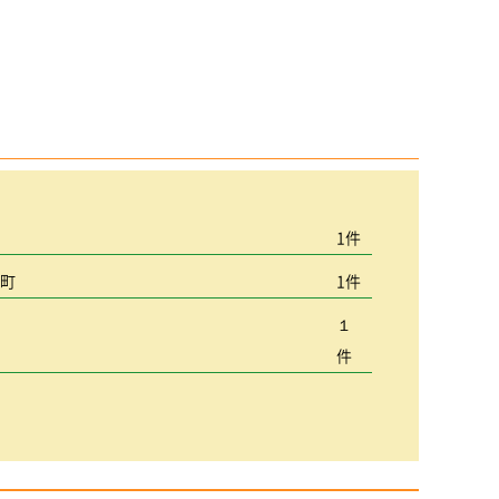
宮
1件
込町
1件
１
件