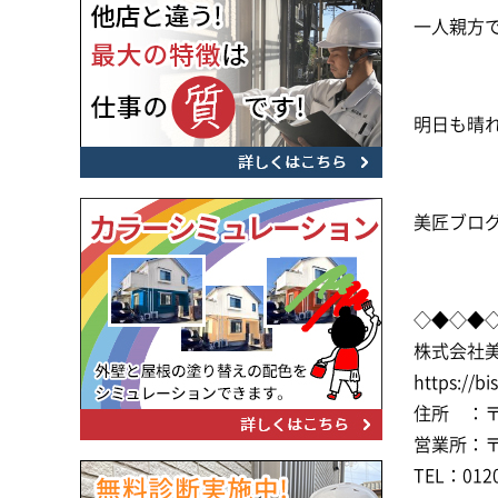
一人親方
明日も晴
美匠ブロ
◇◆◇◆
株式会社
https://bi
住所 ：〒2
営業所：〒2
TEL：0120