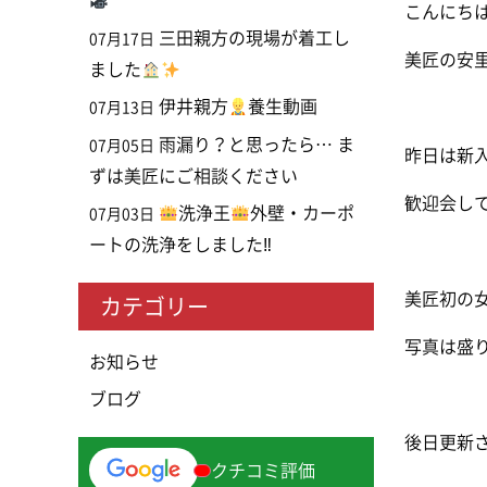
こんにち
三田親方の現場が着工し
07月17日
美匠の安
ました
伊井親方
養生動画
07月13日
雨漏り？と思ったら… ま
07月05日
昨日は新
ずは美匠にご相談ください
歓迎会し
洗浄王
外壁・カーポ
07月03日
ートの洗浄をしました‼
美匠初の
カテゴリー
写真は盛
お知らせ
ブログ
後日更新
クチコミ評価