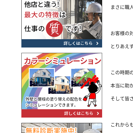
まさに職
お客様の
とりあえ
この時期
本当に助
そして皆
これから