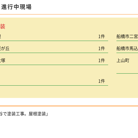
ま進行中現場
装
根
1件
船橋市二
咲が丘
1件
船橋市馬
大塚
1件
上山町
1件
ケ谷で塗装工事。屋根塗装」