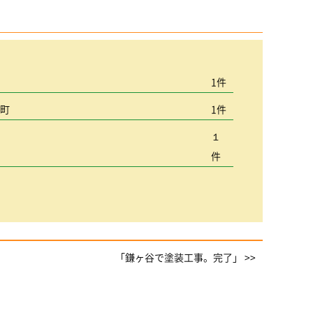
宮
1件
込町
1件
１
件
「鎌ヶ谷で塗装工事。完了」 >>