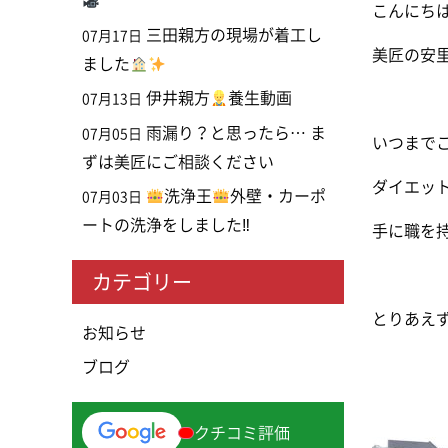
こんにち
三田親方の現場が着工し
07月17日
美匠の安
ました
伊井親方
養生動画
07月13日
雨漏り？と思ったら… ま
07月05日
いつまで
ずは美匠にご相談ください
ダイエッ
洗浄王
外壁・カーポ
07月03日
ートの洗浄をしました‼
手に職を
カテゴリー
とりあえ
お知らせ
ブログ
クチコミ評価