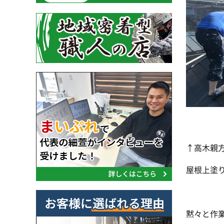
↑高木親
屋根上塗
黙々と作