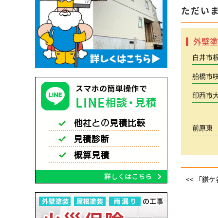
ただい
外壁塗
白井市
船橋市
印西市
前原東
<< 「鎌