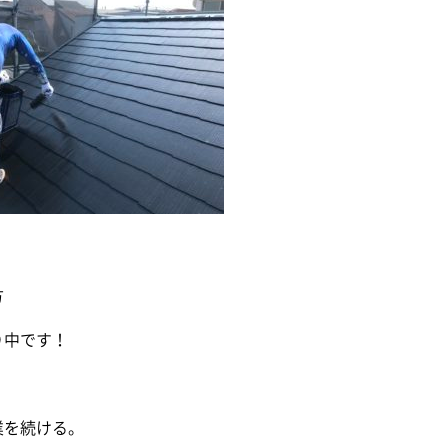
方
り中です！
業を続ける。