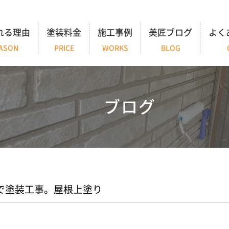
れる理由
塗装料金
施工事例
美匠ブログ
よく
ASON
PRICE
WORKS
BLOG
ブログ
で塗装工事。屋根上塗り