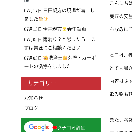
こんにち
三田親方の現場が着工し
07月17日
美匠の安
ました
伊井親方
養生動画
ちなみに”
07月13日
雨漏り？と思ったら… ま
07月05日
ずは美匠にご相談ください
本日は、
洗浄王
外壁・カーポ
07月03日
ートの洗浄をしました‼
とても暑
内容はさ
カテゴリー
飲み物も
お知らせ
ブログ
また、各
クチコミ評価