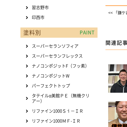
習志野市
<< 「鎌
印西市
塗料別
PAINT
関連記
スーパーセランソフィア
スーパーセランフレックス
ナノコンポジットF（フッ素）
ナノコンポジットW
パーフェクトトップ
タテイルα美館ＰＥ（無機クリ
アー）
リファイン1000Ｓｉ－ＩＲ
リファイン1000ＭＦ-ＩＲ