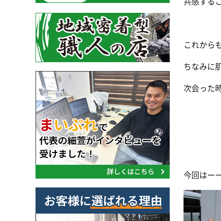
共感する
これから
ちなみに肌
次会った
今回はー