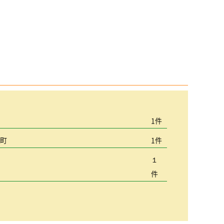
宮
1件
込町
1件
１
件