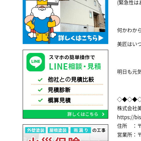
(緊急性
何かわか
美匠はい
明日も元
◇◆◇◆
株式会社
https://bi
住所 ：〒2
営業所：〒2