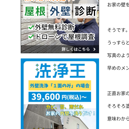
お家の壁
そうです
うっすら
写真のよ
早めのメ
正直お家
そろそろ
意味わか