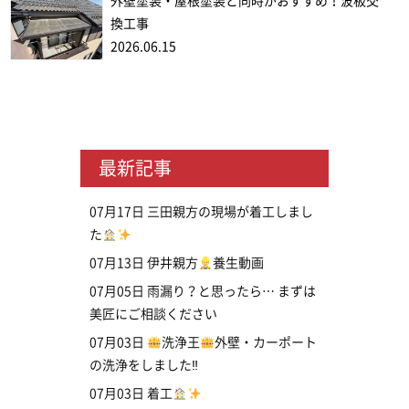
外壁塗装・屋根塗装と同時がおすすめ！波板交
換工事
2026.06.15
最新記事
07月17日
三田親方の現場が着工しまし
た
07月13日
伊井親方
養生動画
07月05日
雨漏り？と思ったら… まずは
美匠にご相談ください
07月03日
洗浄王
外壁・カーポート
の洗浄をしました‼
07月03日
着工