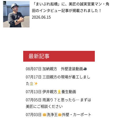
「まいぷれ船橋」に、美匠の誠実営業マン・角
田のインタビュー記事が掲載されました！
2026.06.15
最新記事
08月07日
加納親方 外壁塗装動画
07月17日
三田親方の現場が着工しまし
た
07月13日
伊井親方
養生動画
07月05日
雨漏り？と思ったら… まずは
美匠にご相談ください
07月03日
洗浄王
外壁・カーポート