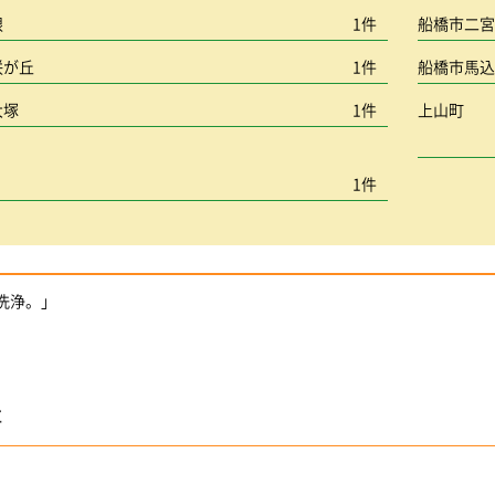
根
1件
船橋市二
咲が丘
1件
船橋市馬
大塚
1件
上山町
1件
圧洗浄。」
事