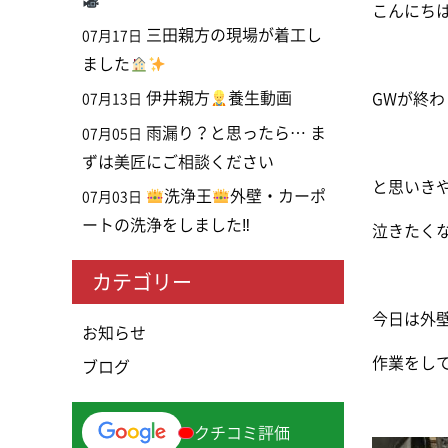
こんにち
三田親方の現場が着工し
07月17日
ました
伊井親方
養生動画
GWが終わ
07月13日
雨漏り？と思ったら… ま
07月05日
ずは美匠にご相談ください
と思いき
洗浄王
外壁・カーポ
07月03日
ートの洗浄をしました‼
泣きたくなり
カテゴリー
今日は外
お知らせ
作業をし
ブログ
クチコミ評価