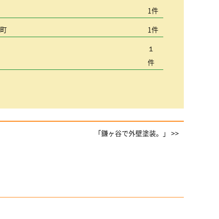
宮
1件
込町
1件
１
件
「鎌ヶ谷で外壁塗装。」 >>