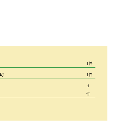
宮
1件
込町
1件
１
件