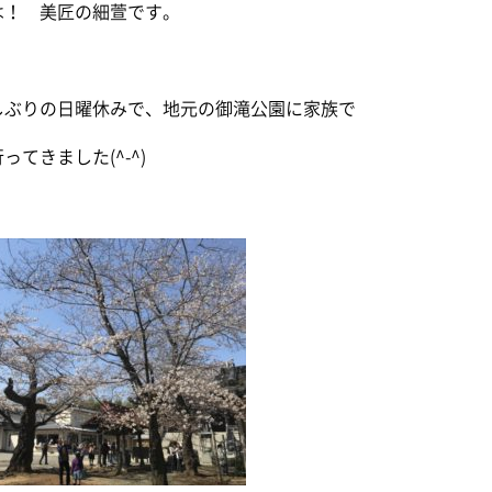
は！ 美匠の細萱です。
しぶりの日曜休みで、地元の御滝公園に家族で
ってきました(^-^)