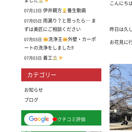
ました
こんにち
伊井親方
養生動画
07月13日
雨漏り？と思ったら… ま
07月05日
ずは美匠にご相談ください
昨日は久
洗浄王
外壁・カーポ
07月03日
お花見に行
ートの洗浄をしました‼
着工
07月03日
カテゴリー
お知らせ
ブログ
クチコミ評価