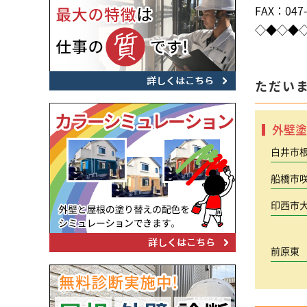
FAX：047-
◇◆◇◆
ただい
外壁塗
白井市
船橋市
印西市
前原東