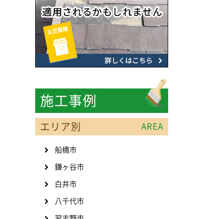
施工事例
エリア別
AREA
船橋市
鎌ヶ谷市
白井市
八千代市
習志野市