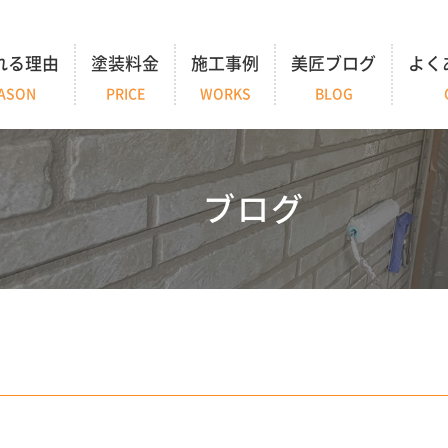
れる理由
塗装料金
施工事例
美匠ブログ
よく
ASON
PRICE
WORKS
BLOG
ブログ
。