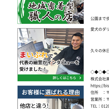
公園まで歩
愛犬のダ
久々の休
◇◆◇◆
株式会社
https://bi
住所 ：〒2
営業所：〒2
TEL：0120