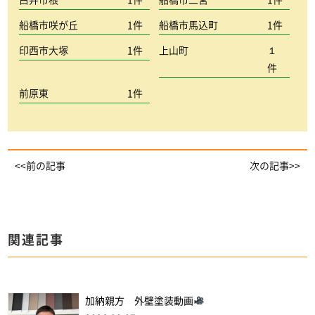
白井市根
1件
船橋市二宮
1件
船橋市咲が丘
1件
船橋市馬込町
1件
印西市大塚
1件
上山町
１
件
前原東
1件
<<前の記事
次の記事>>
関連記事
加納親方 外壁塗装動画