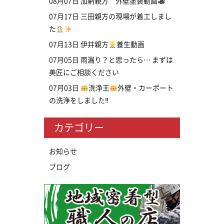
08月07日
加納親方 外壁塗装動画
07月17日
三田親方の現場が着工しまし
た
07月13日
伊井親方
養生動画
07月05日
雨漏り？と思ったら… まずは
美匠にご相談ください
07月03日
洗浄王
外壁・カーポート
の洗浄をしました‼
カテゴリー
お知らせ
ブログ