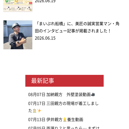
2026.06.19
「まいぷれ船橋」に、美匠の誠実営業マン・角
田のインタビュー記事が掲載されました！
2026.06.15
最新記事
08月07日
加納親方 外壁塗装動画
07月17日
三田親方の現場が着工しまし
た
07月13日
伊井親方
養生動画
07月05日
雨漏り？と思ったら… まずは