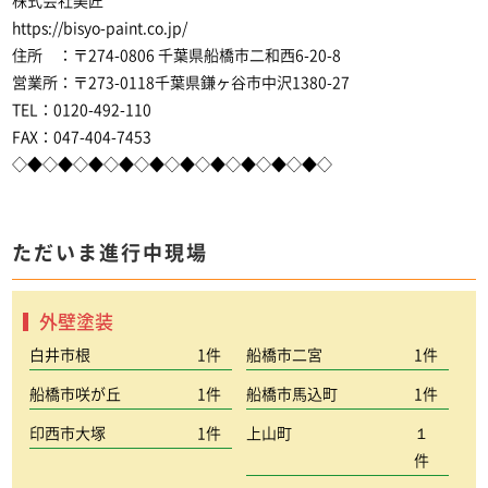
株式会社美匠
https://bisyo-paint.co.jp/
住所 ：〒274-0806 千葉県船橋市二和西6-20-8
営業所：〒273-0118千葉県鎌ヶ谷市中沢1380-27
TEL：0120-492-110
FAX：047-404-7453
◇◆◇◆◇◆◇◆◇◆◇◆◇◆◇◆◇◆◇◆◇
ただいま進行中現場
外壁塗装
白井市根
1件
船橋市二宮
1件
船橋市咲が丘
1件
船橋市馬込町
1件
印西市大塚
1件
上山町
１
件