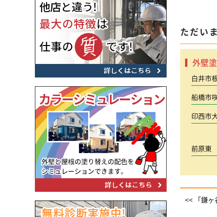
ただい
外壁塗
白井市
船橋市
印西市
前原東
<< 「鎌