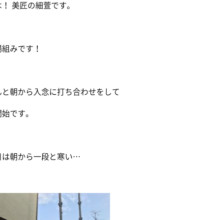
！ 美匠の細萱です。
場組みです！
んと朝から入念に打ち合わせをして
開始です。
日は朝から一段と寒い…