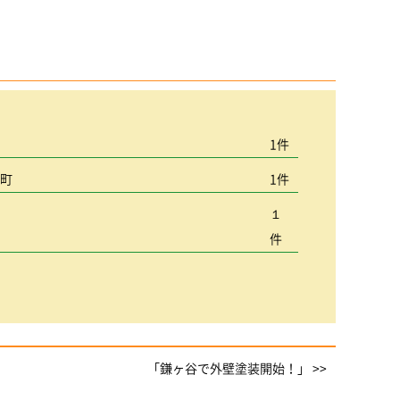
宮
1件
込町
1件
１
件
「鎌ヶ谷で外壁塗装開始！」 >>