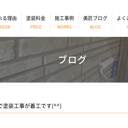
れる理由
塗装料金
施工事例
美匠ブログ
よく
ASON
PRICE
WORKS
BLOG
ブログ
で塗装工事が着工です(^^)