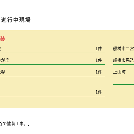
ま進行中現場
装
根
1件
船橋市二
咲が丘
1件
船橋市馬
大塚
1件
上山町
1件
ヶ谷で塗装工事。」