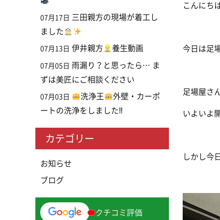
こんにちは
三田親方の現場が着工し
07月17日
ました
伊井親方
養生動画
今日は足
07月13日
雨漏り？と思ったら… ま
07月05日
ずは美匠にご相談ください
足場屋さ
洗浄王
外壁・カーポ
07月03日
ートの洗浄をしました‼
いよいよ
カテゴリー
しかし今
お知らせ
ブログ
クチコミ評価