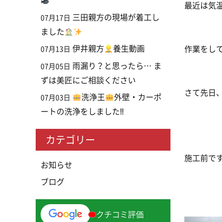
最近は気
三田親方の現場が着工し
07月17日
ました
伊井親方
養生動画
作業をして
07月13日
雨漏り？と思ったら… ま
07月05日
ずは美匠にご相談ください
さて先日、
洗浄王
外壁・カーポ
07月03日
ートの洗浄をしました‼
カテゴリー
施工前で
お知らせ
ブログ
クチコミ評価