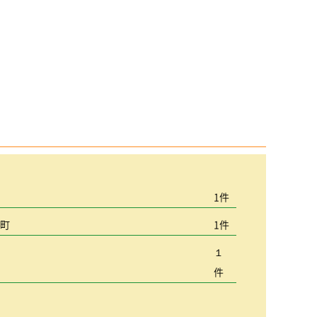
宮
1件
込町
1件
１
件