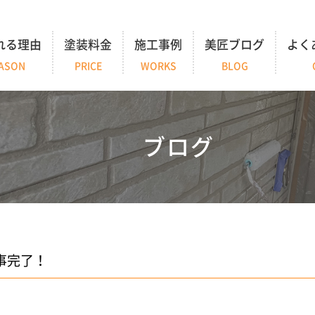
れる理由
塗装料金
施工事例
美匠ブログ
よく
ASON
PRICE
WORKS
BLOG
ブログ
事完了！