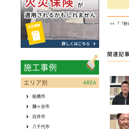
<< 「『
関連記
施工事例
エリア別
AREA
船橋市
鎌ヶ谷市
白井市
八千代市